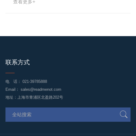
查看更多+
方式收看大会直播盛况，认真聆听党的二十大
报告，学习领会会议精神，畅谈体会，反响热
烈。
联系方式
电 话：
021-39785888
Email：
sales@readmenot.com
地址：上海市青浦区北盈路202号